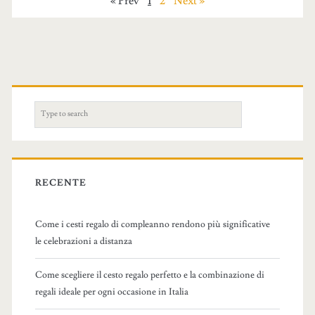
« Prev
1
2
Next »
S
e
a
r
c
RECENTE
h
f
Come i cesti regalo di compleanno rendono più significative
o
le celebrazioni a distanza
r
:
Come scegliere il cesto regalo perfetto e la combinazione di
regali ideale per ogni occasione in Italia