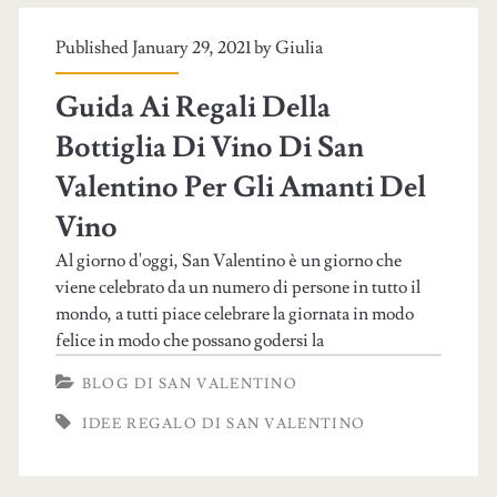
Published January 29, 2021 by
Giulia
Guida Ai Regali Della
Bottiglia Di Vino Di San
Valentino Per Gli Amanti Del
Vino
Al giorno d'oggi, San Valentino è un giorno che
viene celebrato da un numero di persone in tutto il
mondo, a tutti piace celebrare la giornata in modo
felice in modo che possano godersi la
BLOG DI SAN VALENTINO
IDEE REGALO DI SAN VALENTINO