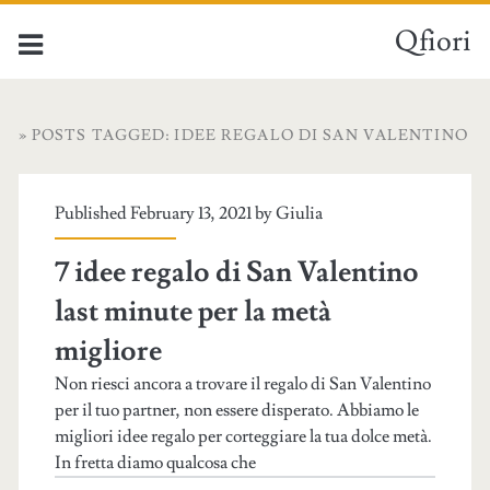
Qfiori
» POSTS TAGGED: IDEE REGALO DI SAN VALENTINO
Published February 13, 2021 by
Giulia
7 idee regalo di San Valentino
last minute per la metà
migliore
Non riesci ancora a trovare il regalo di San Valentino
per il tuo partner, non essere disperato. Abbiamo le
migliori idee regalo per corteggiare la tua dolce metà.
In fretta diamo qualcosa che