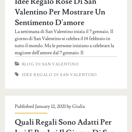
Idee Regalo Rose Di San
Valentino Per Mostrare Un
Sentimento D'amore
La settimana di San Valentino inizia il 7 gennaio. Il
giorno di San Valentino si celebra il 14 febbraio in
tutto il mondo. Ma le persone iniziano a celebrare la
stagione dell'amore dal 7 gennaio. Il
BLOG DI SAN VALENTINO
IDEE REGALO DI SAN VALENTINO
Published January 12, 2021 by
Giulia
Quali Regali Sono Adatti Per