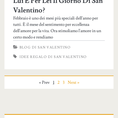
Lui E Per Lei Il Giorno Di San
Valentino?
Febbraio è uno dei mesi più speciali dell'anno per
tutti. È il mese del sentimento per eccellenza
dell'amore per la vita. Ora stimoliamo l'amore in un
certo modo e rendiamo
BLOG DI SAN VALENTINO
IDEE REGALO DI SAN VALENTINO
« Prev
1
2
3
Next »