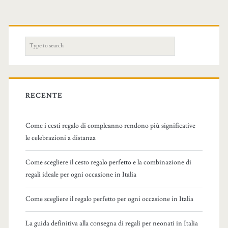
S
e
a
r
c
RECENTE
h
f
Come i cesti regalo di compleanno rendono più significative
o
le celebrazioni a distanza
r
:
Come scegliere il cesto regalo perfetto e la combinazione di
regali ideale per ogni occasione in Italia
Come scegliere il regalo perfetto per ogni occasione in Italia
La guida definitiva alla consegna di regali per neonati in Italia