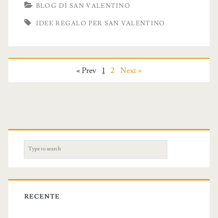
BLOG DI SAN VALENTINO
IDEE REGALO PER SAN VALENTINO
« Prev
1
2
Next »
S
e
a
r
c
RECENTE
h
f