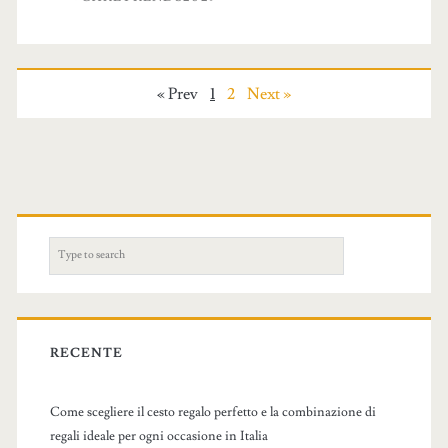
« Prev
1
2
Next »
S
e
a
r
c
RECENTE
h
f
Come scegliere il cesto regalo perfetto e la combinazione di
o
regali ideale per ogni occasione in Italia
r