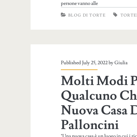
persone vanno alle
BLOG DI TORTE
TORTE
Published July 25, 2022 by
Giulia
Molti Modi P
Qualcuno Ch
Nuova Casa D
Palloncini
"Una nuova casa è un luogo in cui i ric