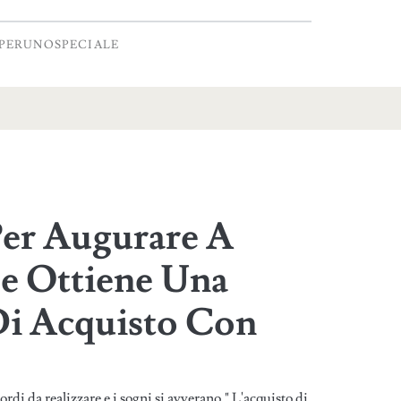
PERUNOSPECIALE
er Augurare A
e Ottiene Una
i Acquisto Con
ordi da realizzare e i sogni si avverano." L'acquisto di