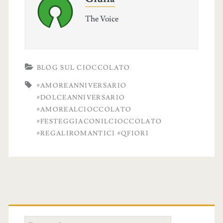
The Voice
BLOG SUL CIOCCOLATO
#AMOREANNIVERSARIO
#DOLCEANNIVERSARIO
#AMOREALCIOCCOLATO
#FESTEGGIACONILCIOCCOLATO
#REGALIROMANTICI #QFIORI
S