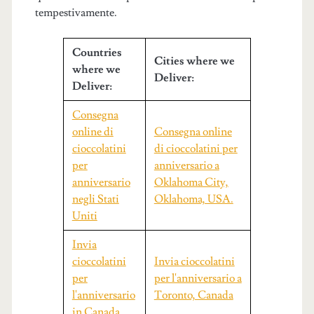
tempestivamente.
Countries
Cities where we
where we
Deliver:
Deliver:
Consegna
online di
Consegna online
cioccolatini
di cioccolatini per
per
anniversario a
anniversario
Oklahoma City,
negli Stati
Oklahoma, USA.
Uniti
Invia
cioccolatini
Invia cioccolatini
per
per l'anniversario a
l'anniversario
Toronto, Canada
in Canada