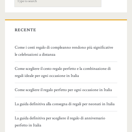
e
a
r
c
RECENTE
h
f
Come i cesti regalo di compleanno rendono più significative
o
le celebrazioni a distanza
r
:
Come scegliere il cesto regalo perfetto e la combinazione di
regali ideale per ogni occasione in Italia
Come scegliere il regalo perfetto per ogni occasione in Italia
La guida definitiva alla consegna di regali per neonati in Italia
La guida definitiva per scegliere il regalo di anniversario
perfetto in Italia