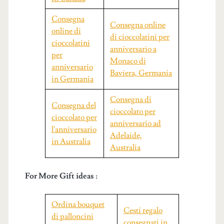
Consegna
Consegna online
online di
di cioccolatini per
cioccolatini
anniversario a
per
Monaco di
anniversario
Baviera, Germania
in Germania
Consegna di
Consegna del
cioccolato per
cioccolato per
anniversario ad
l'anniversario
Adelaide,
in Australia
Australia
For More Gift ideas :
Ordina bouquet
Cesti regalo
di palloncini
consegnati in