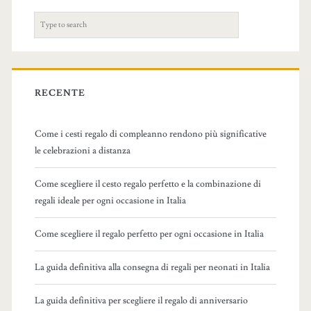
S
e
a
r
c
RECENTE
h
f
Come i cesti regalo di compleanno rendono più significative
o
le celebrazioni a distanza
r
:
Come scegliere il cesto regalo perfetto e la combinazione di
regali ideale per ogni occasione in Italia
Come scegliere il regalo perfetto per ogni occasione in Italia
La guida definitiva alla consegna di regali per neonati in Italia
La guida definitiva per scegliere il regalo di anniversario