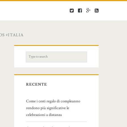
S #ITALIA
S
e
a
r
c
RECENTE
h
f
Come i cesti regalo di compleanno
o
rendono più significative le
r
celebrazioni a distanza
: