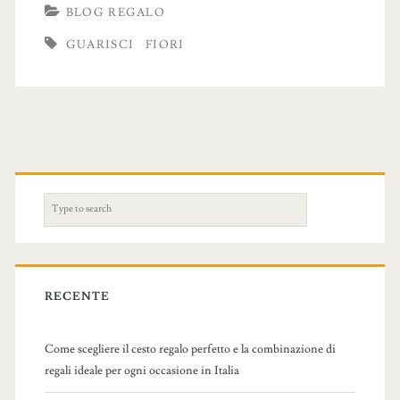
BLOG REGALO
GUARISCI
FIORI
S
e
a
r
c
RECENTE
h
f
Come scegliere il cesto regalo perfetto e la combinazione di
o
regali ideale per ogni occasione in Italia
r
: