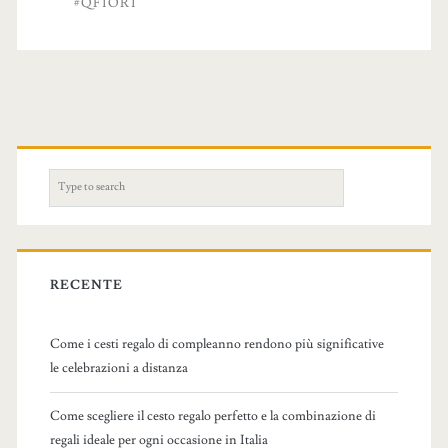
#QFIORI
S
e
a
r
c
RECENTE
h
f
Come i cesti regalo di compleanno rendono più significative
o
le celebrazioni a distanza
r
:
Come scegliere il cesto regalo perfetto e la combinazione di
regali ideale per ogni occasione in Italia