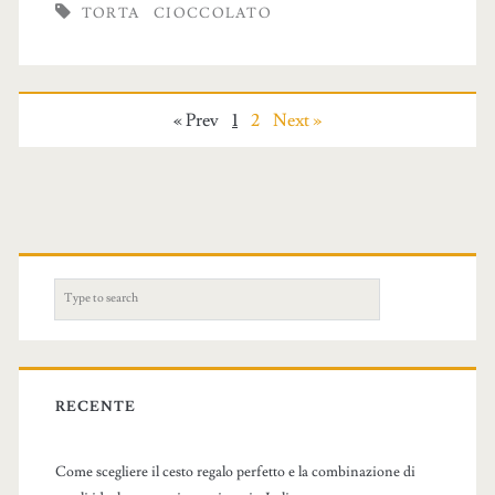
TORTA
CIOCCOLATO
« Prev
1
2
Next »
S
e
a
r
c
RECENTE
h
f
Come scegliere il cesto regalo perfetto e la combinazione di
o