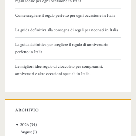
regali ideale per ogni occasione in Italia
r
:
Come scegliere il regalo perfetto per ogni occasione in Italia
La guida definitiva alla consegna di regali per neonati in Italia
La guida definitiva per scegliere il regalo di anniversario
perfetto in Italia
Le migliori idee regalo di cioccolato per compleanni,
anniversari e altre occasioni speciali in Italia.
ARCHIVIO
▼
2026
(34)
August
(1)